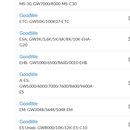
MS-30, GW7000/8000-MS-C30
GoodWe
3
ETC: GW50K/100K07-ETC
GoodWe
ESA: GW3K/3,6K/5K/6K/8K/10K-EHA-
3
G20
GoodWe
3
EHB: GW5000/6500/8600/0010-EHB
GoodWe
A-ES:
3
GW5000/6000/7000/7600/8600/9600A-
ES
GoodWe
3
EM: GW3048/3648/5048-EM
GoodWe
3
ES Uniek: GW8000/10K/12K-ES-C10