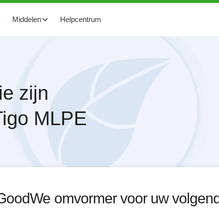
Middelen
Helpcentrum
e zijn
 Tigo MLPE
GoodWe
omvormer voor uw volgend