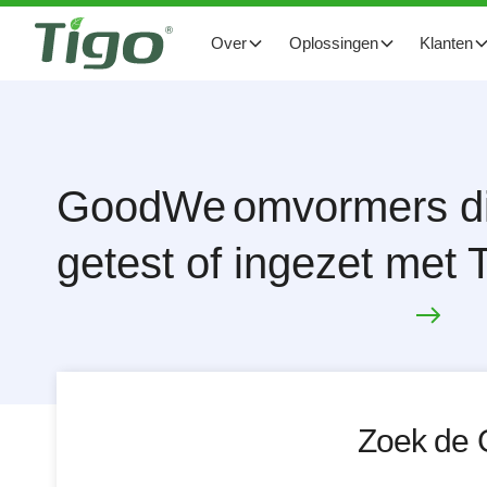
Over
Oplossingen
Klanten
GoodWe
omvormers di
getest of ingezet met
Zoek de