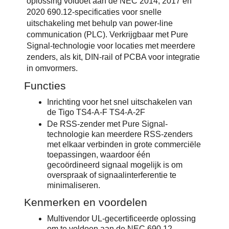
oplossing voldoet aan de NEC 2014, 2017 en
2020 690.12-specificaties voor snelle
uitschakeling met behulp van power-line
communication (PLC). Verkrijgbaar met Pure
Signal-technologie voor locaties met meerdere
zenders, als kit, DIN-rail of PCBA voor integratie
in omvormers.
Functies
Inrichting voor het snel uitschakelen van
de Tigo TS4-A-F TS4-A-2F
De RSS-zender met Pure Signal-
technologie kan meerdere RSS-zenders
met elkaar verbinden in grote commerciële
toepassingen, waardoor één
gecoördineerd signaal mogelijk is om
overspraak of signaalinterferentie te
minimaliseren.
Kenmerken en voordelen
Multivendor UL-gecertificeerde oplossing
om te voldoen aan de NEC 690.12