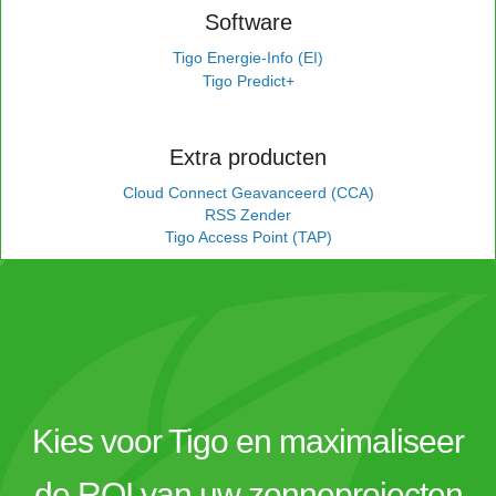
Software
Tigo Energie-Info (EI)
Tigo Predict+
Extra producten
Cloud Connect Geavanceerd (CCA)
RSS Zender
Tigo Access Point (TAP)
Kies voor Tigo en maximaliseer
de ROI van uw zonneprojecten