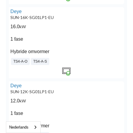
Deye
SUN-16K-SG01LP1-EU
16.0
kW
1 fase
Hybride omvormer
TS4-A-O
TS4-A-S
Deye
SUN-12K-SG01LP1-EU
12.0
kW
1 fase
Hybride omvormer
Nederlands