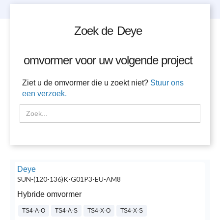
Zoek de
Deye
omvormer voor uw volgende project
Ziet u de omvormer die u zoekt niet?
Stuur ons
een verzoek.
Deye
SUN-(120-136)K-G01P3-EU-AM8
Hybride omvormer
TS4-A-O
TS4-A-S
TS4-X-O
TS4-X-S