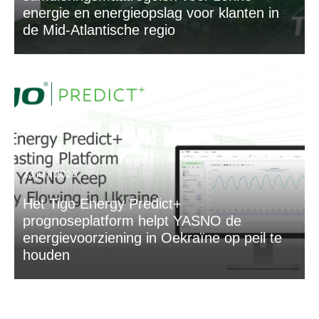
energie en energieopslag voor klanten in
de Mid-Atlantische regio
23 juni 2026
Het Tigo Energy Predict+
prognoseplatform helpt YASNO de
energievoorziening in Oekraïne op peil te
houden